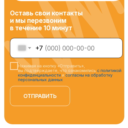
Согласие на обработку
персональных данных
Политика конфиденциальности
© 2025 Twenty Studio