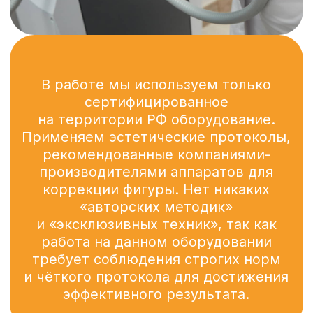
и удостоверениями массажистов,
косметологов. Все сотрудники прошли
обучение по запатентованной
методике компании LPG Systems. Нам
важно качество оказываемых услуг,
поэтому мы подбираем персонал
по строгим критериям. радовал
отзывчивый
и добрый персонал, а так же
высокое качество услуг!