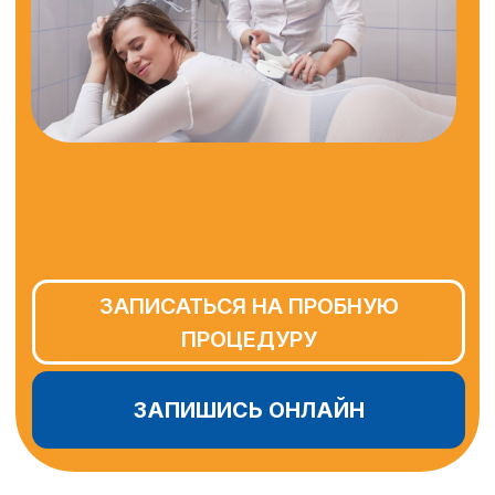
ЗАПИСАТЬСЯ НА ПРОБНУЮ
ПРОЦЕДУРУ
ЗАПИШИСЬ ОНЛАЙН
Как классно, когда ты можешь
подобрать
метод коррекции
фигуры
, который подходит именно
тебе и действительно работает!
Снизить вес, устранить
отечность, подтянуть кожу
и придать ей тонус,
смоделировать фигуру
и уменьшить обьемы тела,
улучшить работу лимфатической
системы.
Мы поможем тебе