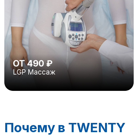
В работе мы используем только
сертифицированное
на территории РФ оборудование.
Применяем эстетические протоколы,
рекомендованные компаниями-
производителями аппаратов для
коррекции фигуры. Нет никаких
«авторских методик»
и «эксклюзивных техник», так как
работа на данном оборудовании
требует соблюдения строгих норм
и чёткого протокола для достижения
эффективного результата.