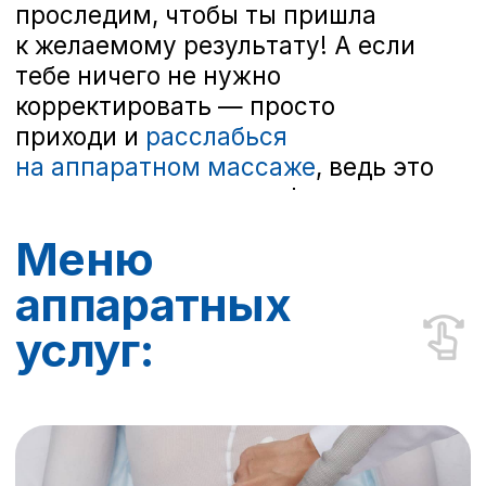
ОТ 990 ₽
ОТ 490 ₽
LGP Массаж
Виброкомп
массаж сф
Почему в TWENTY
классно: