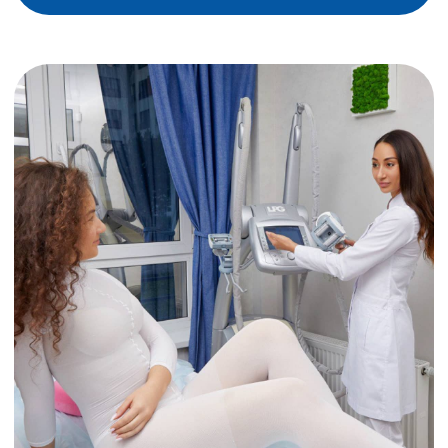
не стеснялся и чувствовал себя
на массажном столе комфортно!
Специалисты TWENTY всегда готовы
выслушать тебя, проконсультировать
и помочь скорректировать фигуру.
Мы уважаем твои личные границы
🙏🏼