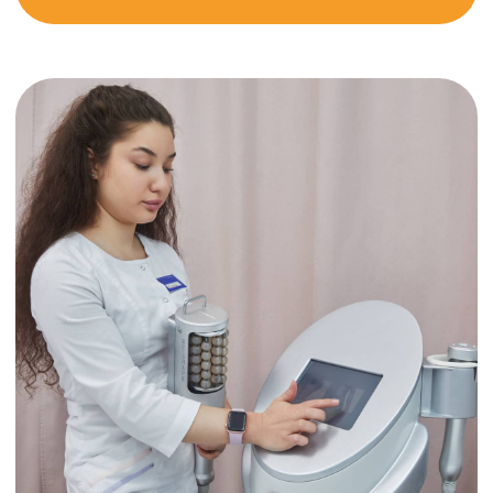
TWENTY следует современным
инновационным трендам,
мы придерживаемся экологичных
принципов в работе, придумываем
интересные акции и предложения,
и делаем всё, чтобы коррекция
фигуры была доступной для каждого
нашего гостя