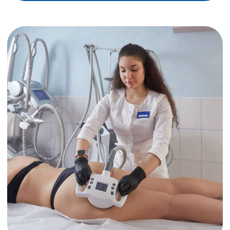
+7
Нажимая на кнопку «Отправить», вы
подтверждаете, что ознакомились
с политикой
конфиденциальности
и
согласны на обработку
персональных данных
ОТПРАВИТЬ
TWENTY всегда
рядом
Наши