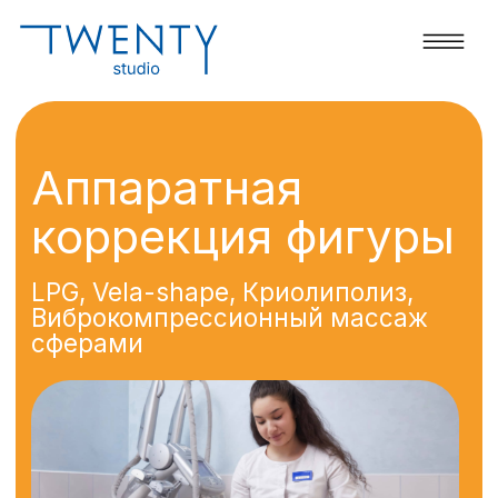
Аппаратная
коррекция фигуры
LPG, Vela-shape, Криолиполиз,
Виброкомпрессионный массаж
сферами