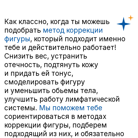
сориентироваться в методах
коррекции фигуры, подберем
подходящий из них, и обязательно
проследим, чтобы ты пришла
к желаемому результату! А если
тебе ничего не нужно
корректировать — просто
приходи и
расслабься
на аппаратном массаже
, ведь это
так приятно и полезно!
Меню
аппаратных
услуг: