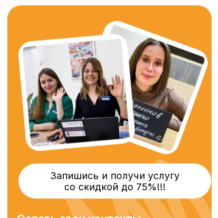
Онлайн-запись
Контакты
+7 (3462) 76-93-11
twenty.surgut@ya.ru
Подпишись на соц сети
Согласие на обработку
персональных данных
Политика конфиденциальности
Правила для потребителей услуг
© 2025 Twenty Studio